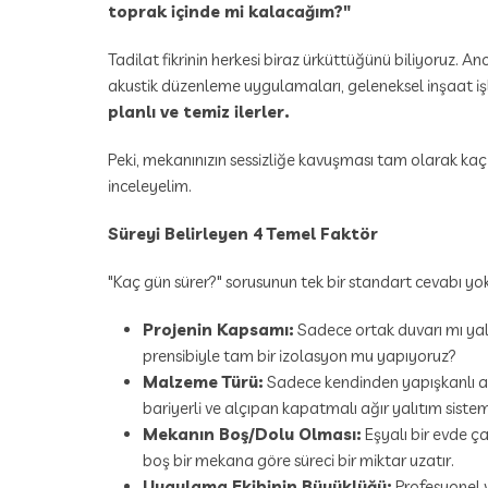
toprak içinde mi kalacağım?"
Tadilat fikrinin herkesi biraz ürküttüğünü biliyoruz. An
akustik düzenleme uygulamaları, geleneksel inşaat işl
planlı ve temiz ilerler.
Peki, mekanınızın sessizliğe kavuşması tam olarak kaç
inceleyelim.
Süreyi Belirleyen 4 Temel Faktör
"Kaç gün sürer?" sorusunun tek bir standart cevabı yo
Projenin Kapsamı:
Sadece ortak duvarı mı yalı
prensibiyle tam bir izolasyon mu yapıyoruz?
Malzeme Türü:
Sadece kendinden yapışkanlı ak
bariyerli ve alçıpan kapatmalı ağır yalıtım siste
Mekanın Boş/Dolu Olması:
Eşyalı bir evde ça
boş bir mekana göre süreci bir miktar uzatır.
Uygulama Ekibinin Büyüklüğü:
Profesyonel v