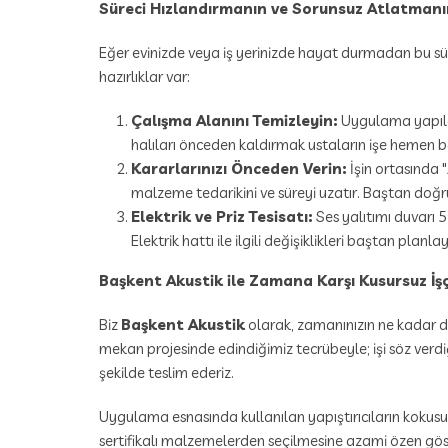
Süreci Hızlandırmanın ve Sorunsuz Atlatmanın
Eğer evinizde veya iş yerinizde hayat durmadan bu sür
hazırlıklar var:
Çalışma Alanını Temizleyin:
Uygulama yapılac
halıları önceden kaldırmak ustaların işe hemen b
Kararlarınızı Önceden Verin:
İşin ortasında 
malzeme tedarikini ve süreyi uzatır. Baştan doğru
Elektrik ve Priz Tesisatı:
Ses yalıtımı duvarı 5
Elektrik hattı ile ilgili değişiklikleri baştan planlay
Başkent Akustik ile Zamana Karşı Kusursuz İşç
Biz
Başkent Akustik
olarak, zamanınızın ne kadar değ
mekan projesinde edindiğimiz tecrübeyle; işi söz verdi
şekilde teslim ederiz.
Uygulama esnasında kullanılan yapıştırıcıların kokusu
sertifikalı malzemelerden seçilmesine azami özen gös