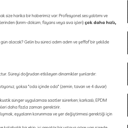
cak size harika bir haberimiz var: Profesyonel ses yalıtımı ve
erinden (kırım-döküm, fayans veya sıva işleri)
çok daha hızlı,
 gün alacak? Gelin bu süreci adım adım ve şeffaf bir şekilde
ktur. Süreyi doğrudan etkileyen dinamikler şunlardır:
tıyoruz, yoksa "oda içinde oda" (zemin, tavan ve 4 duvar)
ustik sünger uygulaması saatler sürerken; karkaslı, EPDM
mleri daha fazla zaman gerektirir.
lışmak, eşyaların korunması ve yer değiştirmesi gerektiği için
e kalabalık bir ekip, işi amatör bir ustaya göre yarı sürede