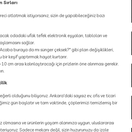
 Sırları
eci atlatmak istiyorsanız, sizin de yapabileceğiniz bazı
ak odadaki ufak tefek elektronik eşyaları, tabloları ve
aşlamasını sağlar.
"Acaba buraya da mı sünger çeksek?" gibi plan değişiklikleri,
 bir keşif yaptırmak hayat kurtarır.
-10 cm arası kalınlaştıracağı için prizlerin öne alınması gerekir.
ın.
ilik
erli olduğunu biliyoruz. Ankara'daki sayısız ev, ofis ve ticari
ğimiz gün başlatır ve tam vaktinde, çöplerimizi temizlemiş bir
z olmasına ve ürünlerin yaşam alanınıza uygun, uluslararası
teriyoruz. Sadece mekanı değil, sizin huzurunuzu da izole